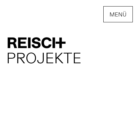
MENÜ
ÖFFNEN
P
R
O
J
E
K
T
E