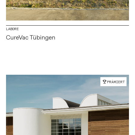
LABORE
CureVac Tübingen
PRÄMIERT
GEORG REISCH GMBH & CO. KG
nach oben
88348 Bad Saulgau
Schwarzachstraße 21
T. 07581 2002-0
info@reisch.de