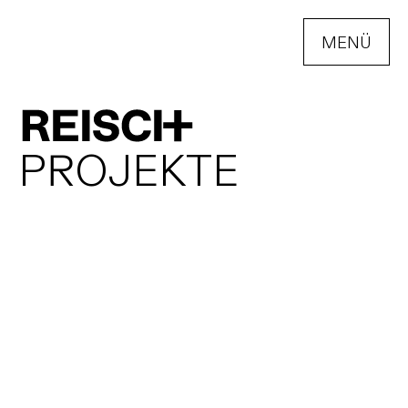
MENÜ
ÖFFNEN
P
R
O
J
E
K
T
E