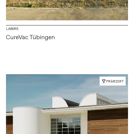
LABORE
CureVac Tübingen
PRÄMIERT
GEORG REISCH GMBH & CO. KG
nach oben
88348 Bad Saulgau
Schwarzachstraße 21
T. 07581 2002-0
info@reisch.de